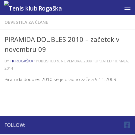
Skip to content
OBVESTILA ZA ČLANE
PIRAMIDA DOUBLES 2010 – začetek v
novembru 09
BY
TK ROGAŠKA
· PUBLISHED
9. NOVEMBRA, 2009
· UPDATED
10. MAJA,
2014
Piramida doubles 2010 se je uradno začela 9.11.2009.
FOLLOW: