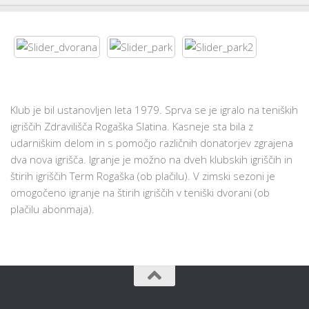
Klub je bil ustanovljen leta 1979. Sprva se je igralo na teniških
igriščih Zdravilišča Rogaška Slatina. Kasneje sta bila z
udarniškim delom in s pomočjo različnih donatorjev zgrajena
dva nova igrišča. Igranje je možno na dveh klubskih igriščih in
štirih igriščih Term Rogaška (ob plačilu). V zimski sezoni je
omogočeno igranje na štirih igriščih v teniški dvorani (ob
plačilu abonmaja).