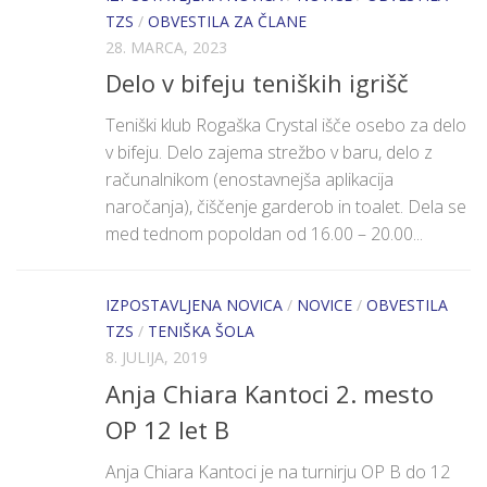
TZS
/
OBVESTILA ZA ČLANE
28. MARCA, 2023
Delo v bifeju teniških igrišč
Teniški klub Rogaška Crystal išče osebo za delo
v bifeju. Delo zajema strežbo v baru, delo z
računalnikom (enostavnejša aplikacija
naročanja), čiščenje garderob in toalet. Dela se
med tednom popoldan od 16.00 – 20.00...
IZPOSTAVLJENA NOVICA
/
NOVICE
/
OBVESTILA
TZS
/
TENIŠKA ŠOLA
8. JULIJA, 2019
Anja Chiara Kantoci 2. mesto
OP 12 let B
Anja Chiara Kantoci je na turnirju OP B do 12