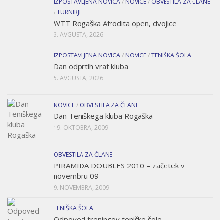
IZPOSTAVLJENA NOVICA
/
NOVICE
/
OBVESTILA ZA ČLANE
/
TURNIRJI
WTT Rogaška Afrodita open, dvojice
3. AVGUSTA, 2026
IZPOSTAVLJENA NOVICA
/
NOVICE
/
TENIŠKA ŠOLA
Dan odprtih vrat kluba
5. AVGUSTA, 2026
NOVICE
/
OBVESTILA ZA ČLANE
Dan Teniškega kluba Rogaška
19. OKTOBRA, 2009
OBVESTILA ZA ČLANE
PIRAMIDA DOUBLES 2010 – začetek v
novembru 09
9. NOVEMBRA, 2009
TENIŠKA ŠOLA
Odpoved treningov teniške šole