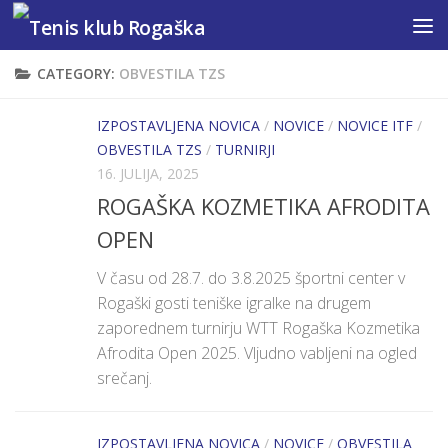
Skip to content
CATEGORY:
OBVESTILA TZS
IZPOSTAVLJENA NOVICA
/
NOVICE
/
NOVICE ITF
/
OBVESTILA TZS
/
TURNIRJI
16. JULIJA, 2025
ROGAŠKA KOZMETIKA AFRODITA
OPEN
V času od 28.7. do 3.8.2025 športni center v
Rogaški gosti teniške igralke na drugem
zaporednem turnirju WTT Rogaška Kozmetika
Afrodita Open 2025. Vljudno vabljeni na ogled
srečanj.
IZPOSTAVLJENA NOVICA
/
NOVICE
/
OBVESTILA