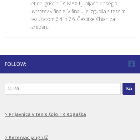
let na igriščih TK MAX Ljubljana dosegla
uvrstitev v finale. V finalu je izgubila s tesnim
rezultatom 6:4 in 7:6. Čestitke Chiari za
izreden...
FOLLOW:
Išči:
> Prijavnica v tenis šolo TK Rogaška
> Rezervacija igrišč