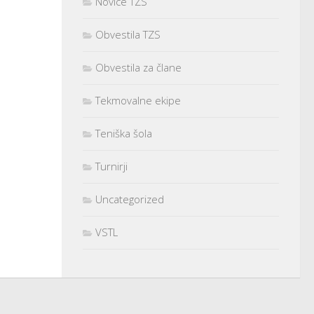
Novice TZS
Obvestila TZS
Obvestila za člane
Tekmovalne ekipe
Teniška šola
Turnirji
Uncategorized
VSTL