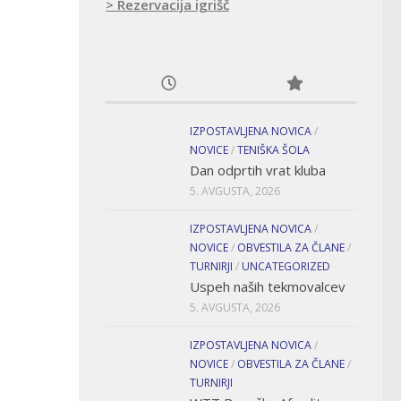
> Rezervacija igrišč
IZPOSTAVLJENA NOVICA
/
NOVICE
/
TENIŠKA ŠOLA
Dan odprtih vrat kluba
5. AVGUSTA, 2026
IZPOSTAVLJENA NOVICA
/
NOVICE
/
OBVESTILA ZA ČLANE
/
TURNIRJI
/
UNCATEGORIZED
Uspeh naših tekmovalcev
5. AVGUSTA, 2026
IZPOSTAVLJENA NOVICA
/
NOVICE
/
OBVESTILA ZA ČLANE
/
TURNIRJI