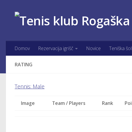
Skip to content
Domov
Rezervacija igrišč
Novice
Teniška šo
RATING
Tennis: Male
Image
Team / Players
Rank
Poi