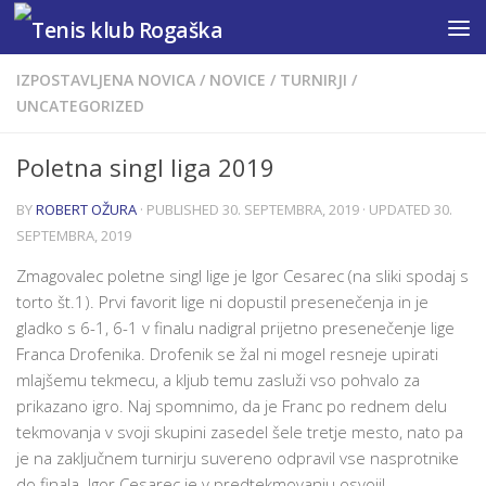
Skip to content
IZPOSTAVLJENA NOVICA
/
NOVICE
/
TURNIRJI
/
UNCATEGORIZED
Poletna singl liga 2019
BY
ROBERT OŽURA
· PUBLISHED
30. SEPTEMBRA, 2019
· UPDATED
30.
SEPTEMBRA, 2019
Zmagovalec poletne singl lige je Igor Cesarec (na sliki spodaj s
torto št.1). Prvi favorit lige ni dopustil presenečenja in je
gladko s 6-1, 6-1 v finalu nadigral prijetno presenečenje lige
Franca Drofenika. Drofenik se žal ni mogel resneje upirati
mlajšemu tekmecu, a kljub temu zasluži vso pohvalo za
prikazano igro. Naj spomnimo, da je Franc po rednem delu
tekmovanja v svoji skupini zasedel šele tretje mesto, nato pa
je na zaključnem turnirju suvereno odpravil vse nasprotnike
do finala. Igor Cesarec je v predtekmovanju osvojil