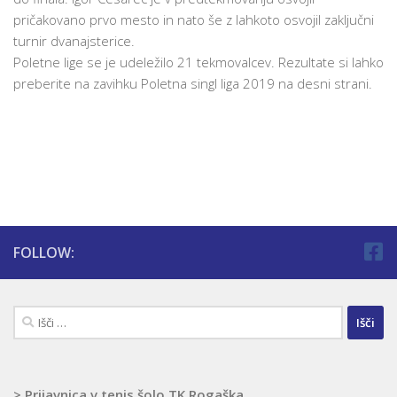
pričakovano prvo mesto in nato še z lahkoto osvojil zaključni
turnir dvanajsterice.
Poletne lige se je udeležilo 21 tekmovalcev. Rezultate si lahko
preberite na zavihku Poletna singl liga 2019 na desni strani.
FOLLOW:
Išči:
> Prijavnica v tenis šolo TK Rogaška