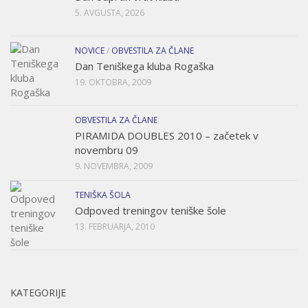
5. AVGUSTA, 2026
NOVICE
/
OBVESTILA ZA ČLANE
Dan Teniškega kluba Rogaška
19. OKTOBRA, 2009
OBVESTILA ZA ČLANE
PIRAMIDA DOUBLES 2010 – začetek v
novembru 09
9. NOVEMBRA, 2009
TENIŠKA ŠOLA
Odpoved treningov teniške šole
13. FEBRUARJA, 2010
KATEGORIJE