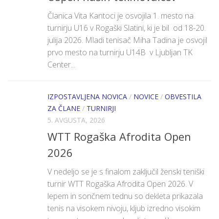
Članica Vita Kantoci je osvojila 1. mesto na
turnirju U16 v Rogaški Slatini, ki je bil od 18-20.
julija 2026. Mladi tenisač Miha Tadina je osvojil
prvo mesto na turnirju U14B v Ljubljan TK
Center...
IZPOSTAVLJENA NOVICA
/
NOVICE
/
OBVESTILA
ZA ČLANE
/
TURNIRJI
5. AVGUSTA, 2026
WTT Rogaška Afrodita Open
2026
V nedeljo se je s finalom zaključil ženski teniški
turnir WTT Rogaška Afrodita Open 2026. V
lepem in sončnem tednu so dekleta prikazala
tenis na visokem nivoju, kljub izredno visokim