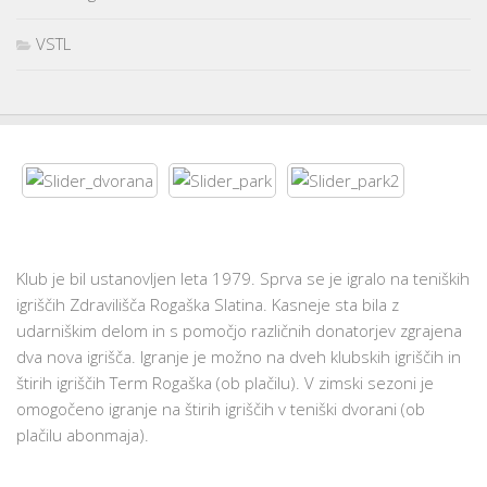
VSTL
Klub je bil ustanovljen leta 1979. Sprva se je igralo na teniških
igriščih Zdravilišča Rogaška Slatina. Kasneje sta bila z
udarniškim delom in s pomočjo različnih donatorjev zgrajena
dva nova igrišča. Igranje je možno na dveh klubskih igriščih in
štirih igriščih Term Rogaška (ob plačilu). V zimski sezoni je
omogočeno igranje na štirih igriščih v teniški dvorani (ob
plačilu abonmaja).