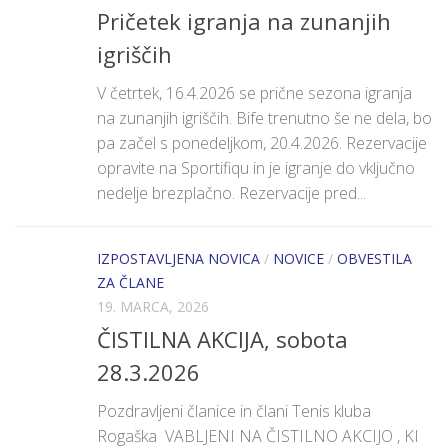
Pričetek igranja na zunanjih
igriščih
V četrtek, 16.4.2026 se prične sezona igranja
na zunanjih igriščih. Bife trenutno še ne dela, bo
pa začel s ponedeljkom, 20.4.2026. Rezervacije
opravite na Sportifiqu in je igranje do vključno
nedelje brezplačno. Rezervacije pred...
IZPOSTAVLJENA NOVICA
/
NOVICE
/
OBVESTILA
ZA ČLANE
19. MARCA, 2026
ČISTILNA AKCIJA, sobota
28.3.2026
Pozdravljeni članice in člani Tenis kluba
Rogaška VABLJENI NA ČISTILNO AKCIJO , KI