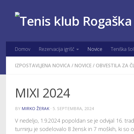
Skip to content
Domov
Rezervacija igrišč
Novice
Teniška šo
IZPOSTAVLJENA NOVICA
/
NOVICE
/
OBVESTILA ZA Č
MIXI 2024
BY
MIRKO ŽERAK
·
5. SEPTEMBRA, 2024
V nedeljo, 1.9.2024 popoldan se je odvijal 16. tra
turnirju je sodelovalo 8 žensk in 7 moških, ki so o