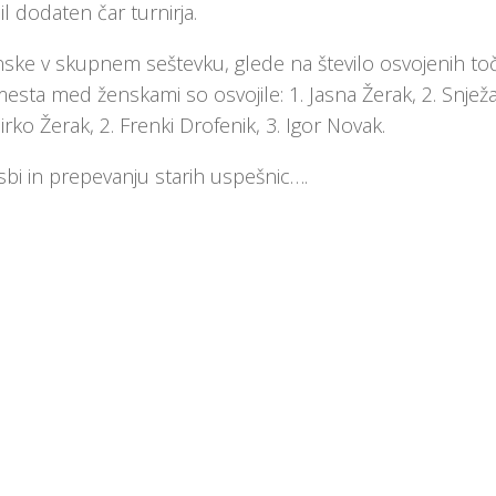
l dodaten čar turnirja.
i ženske v skupnem seštevku, glede na število osvojenih to
esta med ženskami so osvojile: 1. Jasna Žerak, 2. Snjež
rko Žerak, 2. Frenki Drofenik, 3. Igor Novak.
lasbi in prepevanju starih uspešnic….