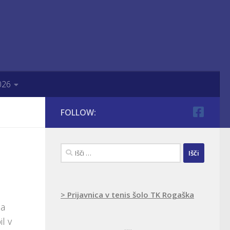
026
FOLLOW:
Išči:
> Prijavnica v tenis šolo TK Rogaška
Na
l v