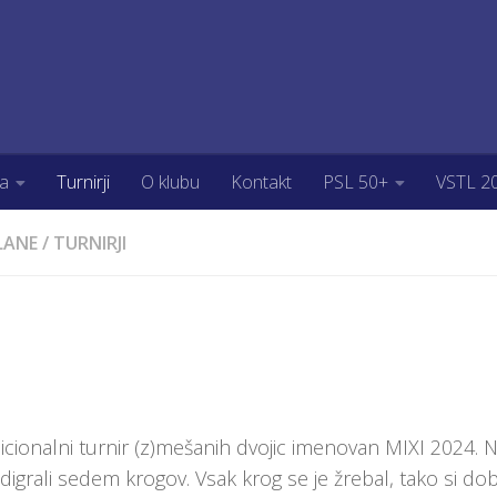
la
Turnirji
O klubu
Kontakt
PSL 50+
VSTL 2
LANE
/
TURNIRJI
dicionalni turnir (z)mešanih dvojic imenovan MIXI 2024. 
digrali sedem krogov. Vsak krog se je žrebal, tako si dobi