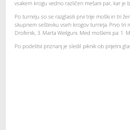
vsakem krogu vedno različen mešani par, kar je bi
Po turnirju so se razglasili prvi trije moški in tr
skupnem seštevku vseh krogov turnirja. Prvo tri m
Drofenik, 3. Marta Weilguni. Med moškimi pa: 1. Mi
Po podelitvi priznanj je sledil piknik ob prijetni g