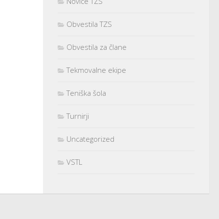
Novice TZS
Obvestila TZS
Obvestila za člane
Tekmovalne ekipe
Teniška šola
Turnirji
Uncategorized
VSTL