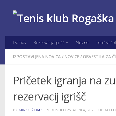
Skip to content
Domov
Rezervacija igrišč
Novice
Teniška šo
IZPOSTAVLJENA NOVICA
/
NOVICE
/
OBVESTILA ZA Č
Pričetek igranja na zu
rezervacij igrišč
BY
MIRKO ŽERAK
· PUBLISHED
25. APRILA, 2023
· UPDATE