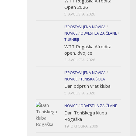
WTT Rogaška Afrodita
Open 2026
5. AVGUSTA, 2026
IZPOSTAVLJENA NOVICA
/
NOVICE
/
OBVESTILA ZA ČLANE
/
TURNIRJI
WTT Rogaška Afrodita
open, dvojice
3. AVGUSTA, 2026
IZPOSTAVLJENA NOVICA
/
NOVICE
/
TENIŠKA ŠOLA
Dan odprtih vrat kluba
5. AVGUSTA, 2026
NOVICE
/
OBVESTILA ZA ČLANE
Dan Teniškega kluba
Rogaška
19. OKTOBRA, 2009