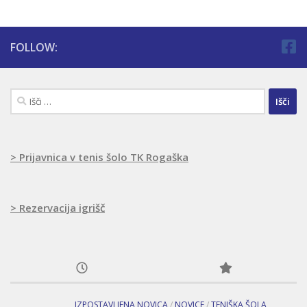
FOLLOW:
Išči:
> Prijavnica v tenis šolo TK Rogaška
> Rezervacija igrišč
IZPOSTAVLJENA NOVICA
/
NOVICE
/
TENIŠKA ŠOLA