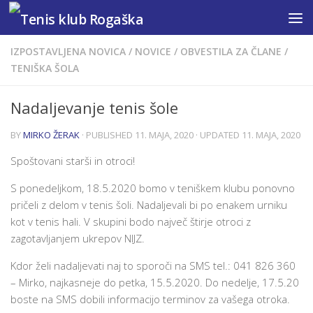
Skip to content
IZPOSTAVLJENA NOVICA
/
NOVICE
/
OBVESTILA ZA ČLANE
/
TENIŠKA ŠOLA
Nadaljevanje tenis šole
BY
MIRKO ŽERAK
· PUBLISHED
11. MAJA, 2020
· UPDATED
11. MAJA, 2020
Spoštovani starši in otroci!
S ponedeljkom, 18.5.2020 bomo v teniškem klubu ponovno
pričeli z delom v tenis šoli. Nadaljevali bi po enakem urniku
kot v tenis hali. V skupini bodo največ štirje otroci z
zagotavljanjem ukrepov NIJZ.
Kdor želi nadaljevati naj to sporoči na SMS tel.: 041 826 360
– Mirko, najkasneje do petka, 15.5.2020. Do nedelje, 17.5.20
boste na SMS dobili informacijo terminov za vašega otroka.