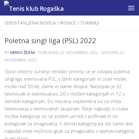
Skip to content
IZPOSTAVLJENA NOVICA
/
NOVICE
/
TURNIRJI
Poletna singl liga (PSL) 2022
BY
MIRKO ŽERAK
· PUBLISHED
22. NOVEMBRA, 2022
· UPDATED
22.
NOVEMBRA, 2022
Skozi celotno zunanjo teniško sezono se je odvijala poletna
singl liga, imenovana PSL, v štirih kategorijah in sicer moški,
moški nad 50 let, dame in dame dvojice. Nastopilo je 32
tekmovalk in tekmovalcev, 20 v moških kategorijah in 12 v
ženskih kategorijah. Do meseca septembra so se vršila
tekmovanja v tekmovalnih skupinah. Štirje najboljši iz vsake
moške kategorije so se potem uvrstili v polfinale in se
potegovali za zmagovalca. V ženski kategoriji pa sta samo dve
najboljši imeli možnost igrati za zmagovalko v damski kategoriji
in igri dvojic.