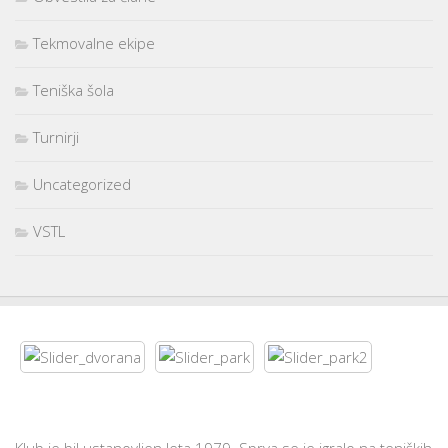
Tekmovalne ekipe
Teniška šola
Turnirji
Uncategorized
VSTL
Klub je bil ustanovljen leta 1979. Sprva se je igralo na teniških