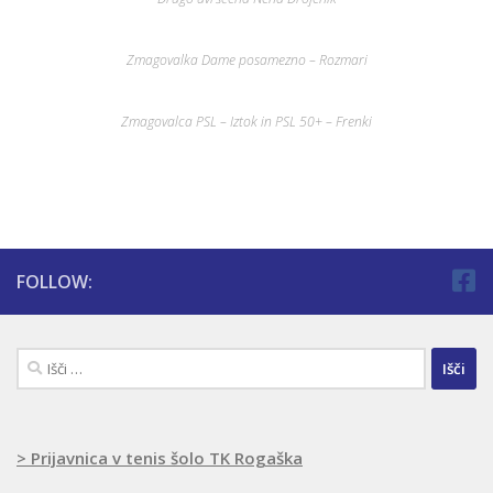
Zmagovalka Dame posamezno – Rozmari
Zmagovalca PSL – Iztok in PSL 50+ – Frenki
FOLLOW:
Išči:
> Prijavnica v tenis šolo TK Rogaška