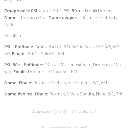
Zmagovalci: PSL
– Iztok Artič,
PSL 50 +
– Frenki Drofenik,
Dame
– Rozmari Orel,
Dame dvojice
– Rozmari Orel, Vida
Curk
Rezultati :
PSL
:
Polfinale
: Artič – Kantoci 6/3, 6/3 in Sok – Pirš 3/6, 6/3,
6/3
Finale
: Artič – Sok 6/2, 6/4
PSL 50+
:
Polfinale:
Ožura – Majcenovič w.o., Drofenik – Vuk
w.o.
Finale:
Drofenik – Ožura 6/2, 6/2
Dame: Finale:
Rozmari Orel – Nena Drofenik 6/1, 6/1
Dame dvojice:
Finale:
Rozmari, Vida – Sandra, Nena 6/3, 7/6
Zmagovalke v igri dvojic – Vida in Rozmari
Drugo uvrščena Nena Drofenik