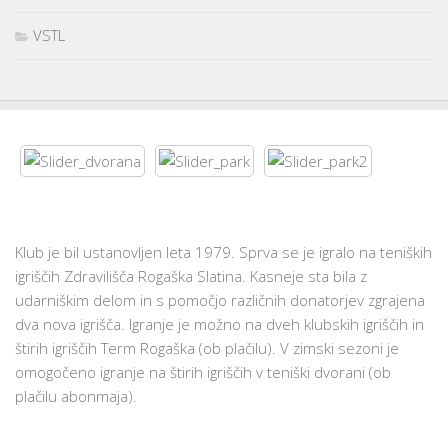
VSTL
Klub je bil ustanovljen leta 1979. Sprva se je igralo na teniških
igriščih Zdravilišča Rogaška Slatina. Kasneje sta bila z
udarniškim delom in s pomočjo različnih donatorjev zgrajena
dva nova igrišča. Igranje je možno na dveh klubskih igriščih in
štirih igriščih Term Rogaška (ob plačilu). V zimski sezoni je
omogočeno igranje na štirih igriščih v teniški dvorani (ob
plačilu abonmaja).